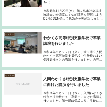
た！
令和元年11月20日(水)、鶴ヶ島市社会福祉
協議会の会議室にて知的障害を理解しよう
DEN＆DEN様にて勉強会を実施致しまし
た。知的障害を持ったお子様のいる親御さ
んが約10名ほど参加して頂けました。参加
者の大半がまだ学校に通われているお子様
の...
セミナー
わかくさ高等特別支援学校で卒業
講演を行いました
令和４年２月２２日（火）、埼玉県立入間
わかくさ高等特別支援学校で生徒様および
保護者様向けの講演を行いました。内容
は、「就職に関して知っておきたいこ
と」、「障害年金の話」、「成年後見の
話」です。卒業を迎える生徒様達には、新
たな「職場」というス...
セミナー
入間わかくさ特別支援学校で卒業
に向けた講演を行いました
令和３年２月２５日（木）、入間わかくさ
特別支援学校にて、卒業生に向けた講演を
行いました。第一部は保坂より、生徒に向
けた「労働契約に関する話」をさせていた