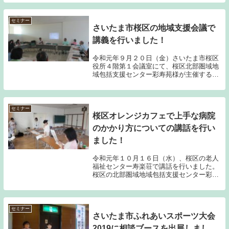
だきました。生徒の皆さんはとても集中し
て聞いており、非常に関心の高い内容であ
ったのだと思...
セミナー
さいたま市桜区の地域支援会議で
講義を行いました！
令和元年９月２０日（金）さいたま市桜区
役所４階第１会議室にて、桜区北部圏域地
域包括支援センター彩寿苑様が主催する地
域支援会議の一部として、「高齢者を支援
する法的制度等」についての講義を行わせ
ていただきました。参加された方は、彩寿
苑の職員様を...
セミナー
桜区オレンジカフェで上手な病院
のかかり方についての講話を行い
ました！
令和元年１０月１６日（水）、桜区の老人
福祉センター寿楽荘で講話を行いました。
桜区の北部圏域地域包括支援センター彩寿
苑様とさいたま市社会福祉事業団様共催の
オレンジカフェ「寿楽荘カフェ」は寿楽荘
の改装により久しぶりの開催です。栄えあ
るリニューア...
セミナー
さいたま市ふれあいスポーツ大会
2019に相談ブースを出展しまし