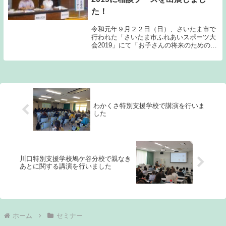
た！
令和元年９月２２日（日）、さいたま市で
行われた「さいたま市ふれあいスポーツ大
会2019」にて「お子さんの将来のための無
料相談会」を行いました。ブースでは、い
わゆる「親なき後」に関する相談のほか、
成年後見制度や家族信託等、家族が安心し
て生活を...
わかくさ特別支援学校で講演を行いま
した
川口特別支援学校鳩ケ谷分校で親なき
あとに関する講演を行いました
ホーム
セミナー